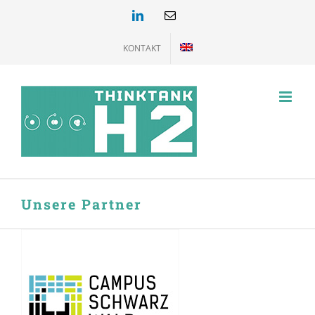
Zum
LinkedIn
E-
Mail
Inhalt
springen
KONTAKT
Unsere Partner