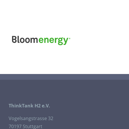
ThinkTank H2 e.V.
Vogelsangstrasse 32
70197 Stuttgart