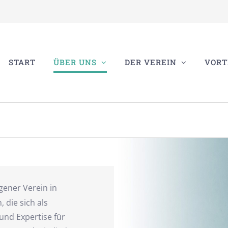
START
ÜBER UNS
DER VEREIN
VORT
agener Verein in
 die sich als
und Expertise für