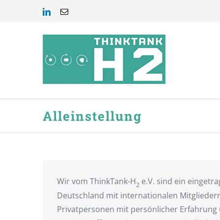
Zum
LinkedIn
E-
Inhalt
Mail
springen
Alleinstellung
Wir vom ThinkTank-H
e.V. sind ein eingetr
2
Deutschland mit internationalen Mitgliedern,
Privatpersonen mit persönlicher Erfahrung 