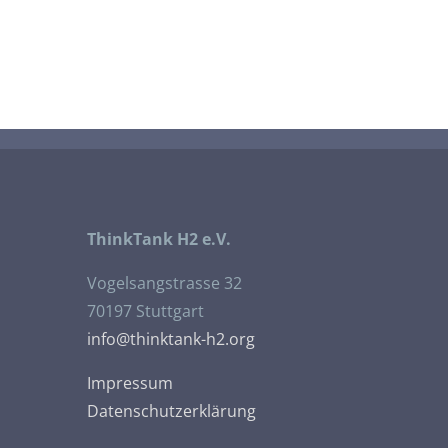
ThinkTank H2 e.V.
Vogelsangstrasse 32
70197 Stuttgart
info@thinktank-h2.org
Impressum
Datenschutzerklärung